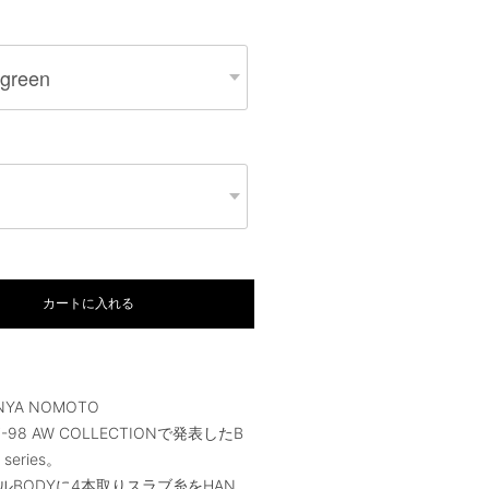
カートに入れる
INYA NOMOTO
997-98 AW COLLECTIONで発表したB
 series。
ルBODYに4本取りスラブ糸をHAN