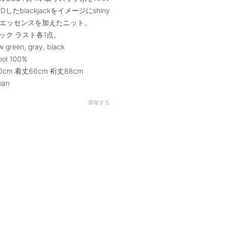
HEDしたblackjackをイメージにshiny
toのエッセンスを加えたニット。
ック ラスト各1点。
w green, gray, black
ool 100%
60cm 着丈66cm 裄丈88cm
pan
通報する