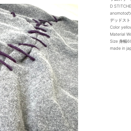
D STITC
anomo
デッドスト
Color yello
Material W
Size 身幅
made in ja