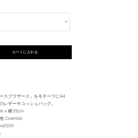
カートに入れる
ースブラザース」をモチーフにA4
のレザーサコッシュバッグ。
cm x 横35cm
表地 Cowhide
ra1000
鍮