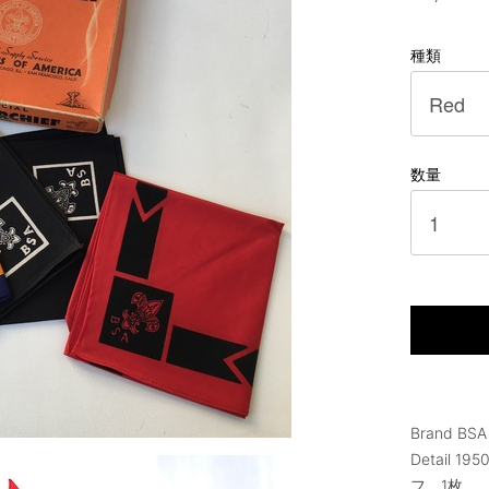
種類
数量
Brand BSA
Detail 
フ 1枚