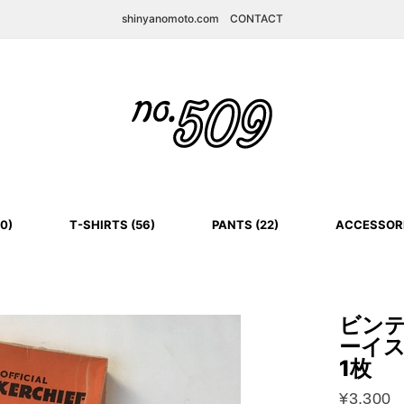
shinyanomoto.com
CONTACT
0)
T-SHIRTS (56)
PANTS (22)
ACCESSORI
ビンテー
ーイス
1枚
¥3,300