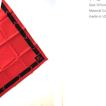
Size 101c
Material C
made in U