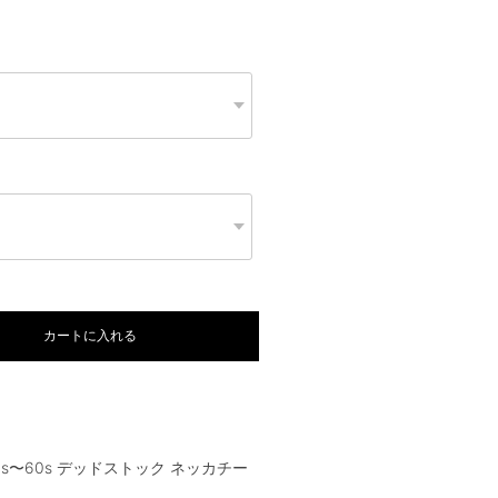
カートに入れる
1950s〜60s デッドストック ネッカチー