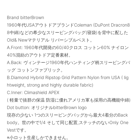
Brand bitterBrown
1960年代USAアウトドアブランドColeman (DuPont Dracron8
8中綿)などの希少なスリーピングバッグ(寝袋)を背中に配した
Old& Newマテリアル リバーシブルベスト。
A.Front: 1960年代開発の60/40クロス コットン60% ナイロン
40%混紡のアウトドア定番素材。
A.Back: ヴィンテージ1960年代ハンティング柄スリーピングバ
ッグ コットンファブリック。
B.Diamond Hybrid Ripstop Grid Pattern Nylon from USA ( lig
htweight, strong and highly durable fabric)
C.Inner: Climashield APEX
( 軽量で抜群の保温 防湿に優れアメリカ軍も採用の高機能中綿)
Dot button: オリジナルbitterBrown logo
現存の少ない 1つのスリーピングバッグから最大4着分のBack
body。世の中で1/4 そして同じ配置,ステッチのないOnly One
Vestです。
※小ロット生産しかできません。