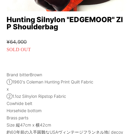
Hunting Silnylon "EDGEMOOR" ZI
P Shoulderbag
¥64,900
SOLD OUT
Brand bitterBrown
①1960's Coleman Hunting Print Quilt Fabric
x
②1.1oz Silnylon Ripstop Fabric
Cowhide belt
Horsehide bottom
Brass parts
Size 縦47cm x 横42cm
約60年前の入手困難なUSAヴィンテージフランネル地( decoy