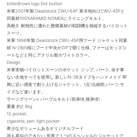
bitterBrown logo Dot button
米軍2001年製 Deadstock CWU-64P 寒冷地向けCWU-45Pと
同素材100%ARAMID NOMEXにライニングキルト。
高耐久 耐熱性に優れた難燃素材の戦闘機を操縦するパイロット
スーツ。
米軍 1998年製 Deadstock CWU-45P用フード ジャケット同素
材 N-2Bの様にフード中央がZIPで開く仕様, ファーはモッズコ
ートなどと同じアクリル製ホワイトカラー。
Design
米軍実物パイロットスーツのポケット ジップ, パーツ, 余す事
ない生地すべてを使用し 新しいN-3Bタイプをハンドメイド 即
興に近い感覚で創り上げるジャケット。1点1点細部,パーツ サ
イズなど違います。
サージグリーンx パープルキルト(前身頃,後身頃)
重量 約2.9kg
12 pocket,
cigarette, pen, light pocket
希少なボリュームあるオリジナルフード
誰も真似のできない 世界で１つのスペシャルなジャケットで