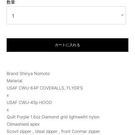
数量
カートに入れる
Brand Shinya Nomoto
Material
USAF CWU-64P COVERALLS, FLYER'S
x
USAF CWU-45p HOOD
x
Quilt Purple 1.6oz Diamond grid lightweiht nylon
Climashield apex
Scovil zipper , Ideal zipper , front Conmar zipper