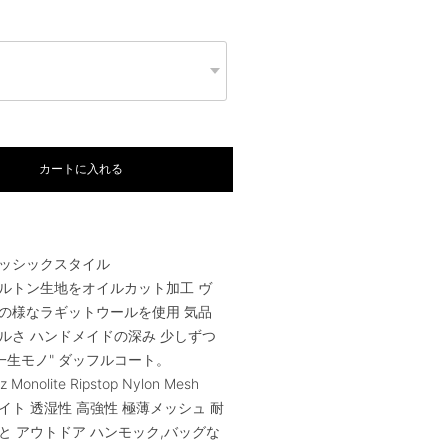
カートに入れる
ッシックスタイル
ルトン生地をオイルカット加工 ヴ
の様なラギットウールを使用 気品
ルさ ハンドメイドの深み 少しずつ
"一生モノ" ダッフルコート。
0oz Monolite Ripstop Nylon Mesh
イト 透湿性 高強性 極薄メッシュ 耐
と アウトドア ハンモック,バッグな