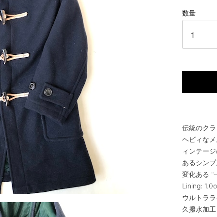
数量
伝統のクラ
ヘビィなメ
ィンテージ
あるシンプ
変化ある 
Lining: 1.
ウルトララ
久撥水加工