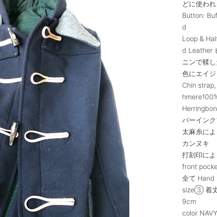
どに使われ
Button: Bu
d
Loop & Hal
d Leat
ニンで鞣し
色にエイジ
Chin strap,
hmere100%
Herringbo
バーインク
太麻糸によ
カンヌキ
打刻印によ
front pocke
全て Hand m
size③ 着
9cm
color NAV