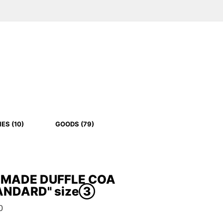
ES (10)
GOODS (79)
MADE DUFFLE COA
TANDARD" size③
0