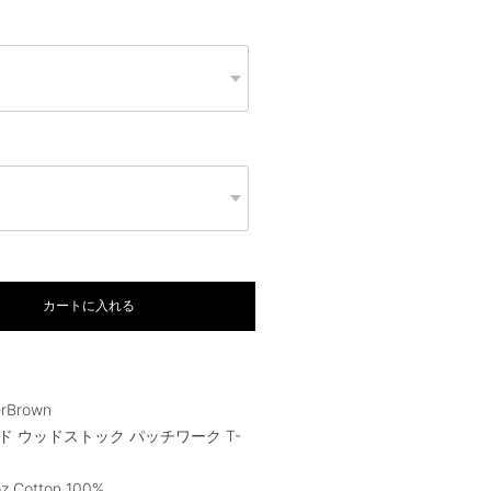
カートに入れる
erBrown
ド ウッドストック パッチワーク T-
oz Cotton 100%