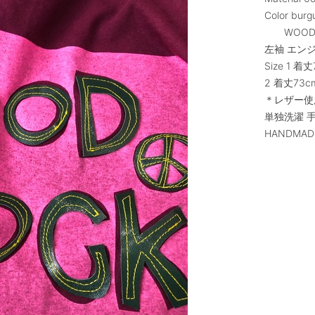
Color bu
WOODSTO
左袖 エン
Size 1 着
2 着丈73cm
＊レザー使
単独洗濯 
HANDMAD