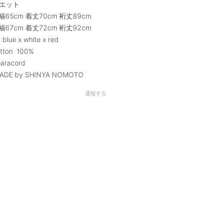
エット
幅65cm 着丈70cm 裄丈89cm
幅67cm 着丈72cm 裄丈92cm
 blue x white x red
otton 100%
 paracord
MADE by SHINYA NOMOTO
通報する