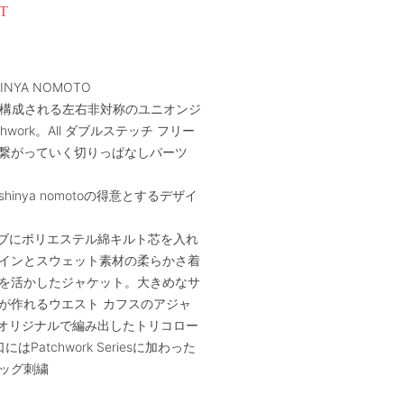
T
HINYA NOMOTO
で構成される左右非対称のユニオンジ
chwork。All ダブルステッチ フリー
繋がっていく切りっぱなしパーツ
hinya nomotoの得意とするデザイ
 タブにポリエステル綿キルト芯を入れ
インとスウェット素材の柔らかさ着
を活かしたジャケット。大きめなサ
が作れるウエスト カフスのアジャ
, オリジナルで編み出したトリコロー
にはPatchwork Seriesに加わった
ッグ刺繍