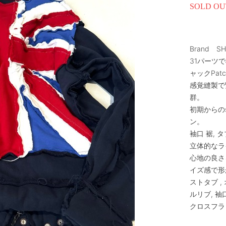
SOLD OU
Brand S
31パーツ
ャックPat
感覚縫製で
群。
初期からのs
ン。
袖口 裾,
立体的なラ
心地の良さ
イズ感で形
ストタブ 
ルリブ, 袖口
クロスフラ