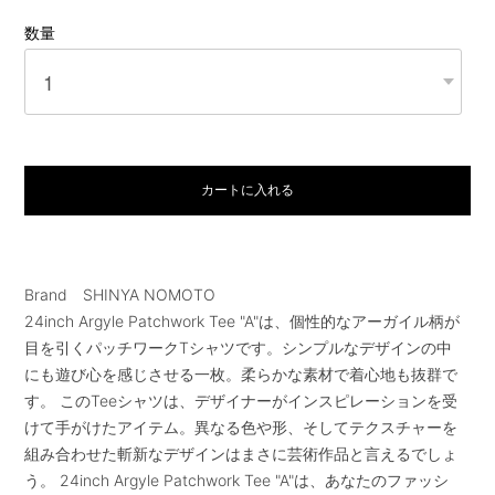
数量
カートに入れる
Brand SHINYA NOMOTO
24inch Argyle Patchwork Tee "A"は、個性的なアーガイル柄が
目を引くパッチワークTシャツです。シンプルなデザインの中
にも遊び心を感じさせる一枚。柔らかな素材で着心地も抜群で
す。 このTeeシャツは、デザイナーがインスピレーションを受
けて手がけたアイテム。異なる色や形、そしてテクスチャーを
組み合わせた斬新なデザインはまさに芸術作品と言えるでしょ
う。 24inch Argyle Patchwork Tee "A"は、あなたのファッシ