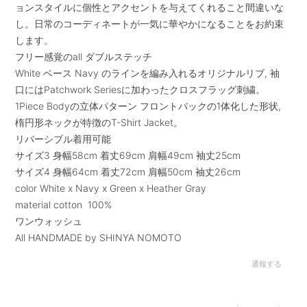
ョンスタイルに個性とアクセントを与えてくれること間違いな
し。日常のコーディネートが一気に華やかになることをお約束
します。
フリー感覚のall ダブルステッチ
White ベース Navy のラインを編み入れるオリジナルリブ, 袖
口にはPatchwork Seriesに加わったクロスフラッグ刺繍。
1Piece Bodyの立体パターン フロントバックの1体化した形状,
楕円形ネックが特徴のT-Shirt Jacket。
リバーシブル着用可能
サイズ3 身幅58cm 着丈69cm 肩幅49cm 袖丈25cm
サイズ4 身幅64cm 着丈72cm 肩幅50cm 袖丈26cm
color White x Navy x Green x Heather Gray
material cotton 100%
ワンウォッシュ
All HANDMADE by SHINYA NOMOTO
通報する