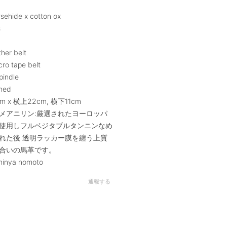
ehide x cotton ox
s
ther belt
cro tape belt
pindle
ched
cm x 横上22cm, 横下11cm
メアニリン:厳選されたヨーロッパ
使用しフルベジタブルタンニンなめ
れた後 透明ラッカー膜を纏う上質
合いの馬革です。
hinya nomoto
通報する