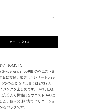
カートに入れる
INYA NOMOTO
e Swiveller's shop初期のウエストB
5年版に改良。厳選したレザー Horse
独特のつやのある表情と使うほど味わい
イジングを楽しめます。3way仕様
は充分入り機能的なウエストBAGに
した。個々の使い方でバリエーショ
がるバッグです。