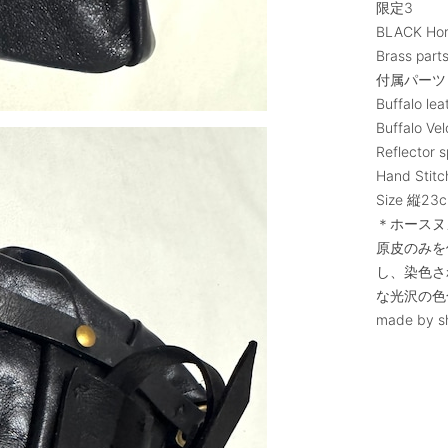
限定3
BLACK Hors
Brass part
付属パーツ
Buffalo lea
Buffalo Vel
Reflector s
Hand Stit
Size 縦23
＊ホースヌ
原皮のみを
し、染色さ
な光沢の色
made by s